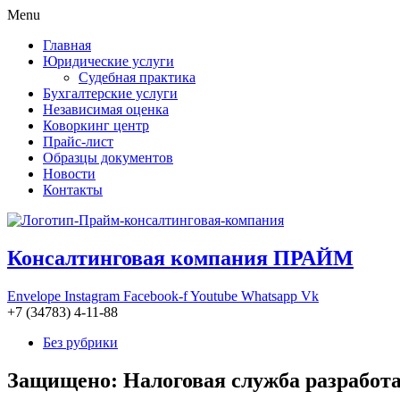
Menu
Главная
Юридические услуги
Судебная практика
Бухгалтерские услуги
Независимая оценка
Коворкинг центр
Прайс-лист
Образцы документов
Новости
Контакты
Консалтинговая компания ПРАЙМ
Envelope
Instagram
Facebook-f
Youtube
Whatsapp
Vk
+7 (34783) 4-11-88
Без рубрики
Защищено: Налоговая служба разработа